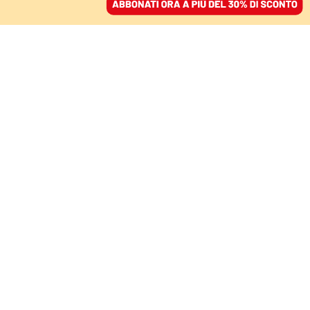
ACCEDI
SFOGLIA IL GIORNALE
/
ABBONATI
MONDO
Le reticenze dei dem su
Gaza possono costare
caro a Kamala Harris
FRANCESCA BERARDI
08 ottobre 2024 • 07:00
Segui Domani su Google