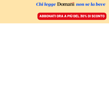
ACCEDI
SFOGLIA IL GIORNALE
/
ABBONATI
MONDO
La missione iraniana dai
Brics. «Uniti contro la
prepotenza Usa»
LUCIA MALATESTA
14 maggio 2026 • 20:33