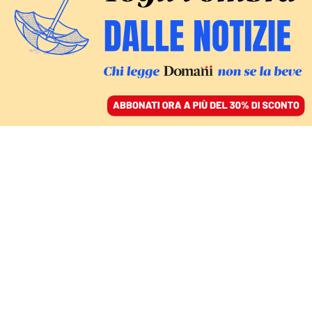
ACCEDI
SFOGLIA IL GIORNALE
/
ABBONATI
MONDO
L’India ha un dilemma
digitale: continuare a
crescere o controllare