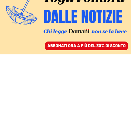
ACCEDI
SFOGLIA IL GIORNALE
/
ABBONATI
BOMBE ISRAELIANE SUL SUD DEL LIBANO
L’ira di Trump con
Netanyahu. «Pazzo,