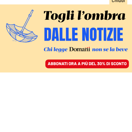
ACCEDI
SFOGLIA IL GIORNALE
/
ABBONATI
I PIANI DOPO IL GOLPE
Maduro nel super