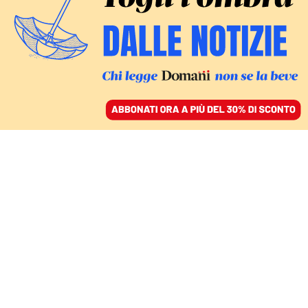
ACCEDI
SFOGLIA IL GIORNALE
/
ABBONATI
L’IDF CHIUDE L’UNICA VIA D’ACCESSO ALLA STRISCIA
Hamas si spacca sul
piano Trump per Gaza.