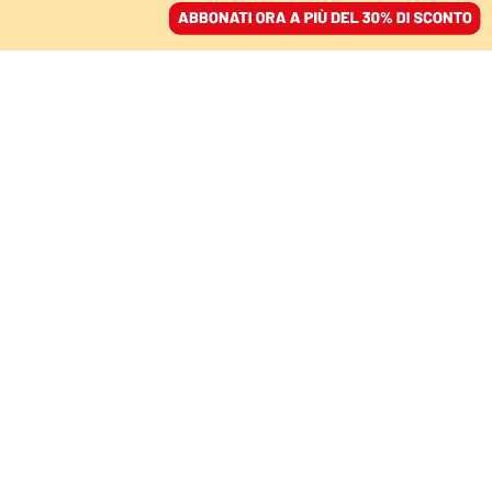
ACCEDI
SFOGLIA IL GIORNALE
/
ABBONATI
MONDO
Rimpasto di governo in
Russia, Putin sostituisce
il ministro della Difesa
13 maggio 2024 • 08:12
Aggiornato, 13 maggio 2024 • 08:24
Segui Domani su Google