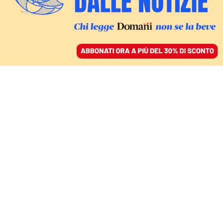
ACCEDI
SFOGLIA IL GIORNALE
/
ABBONATI
IL COMMENTO
La strategia
dell’annuncio e i veri
nodi per Trump