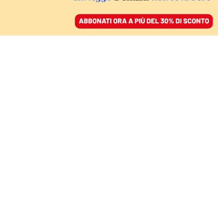
ACCEDI
SFOGLIA IL GIORNALE
/
ABBONATI
IL SUMMIT DI PECHINO
Trump in ginocchio da
Xi: «Siamo amici, vero?».
Poi chiede aiuto
(invano) su Hormuz
MICHELANGELO COCCO