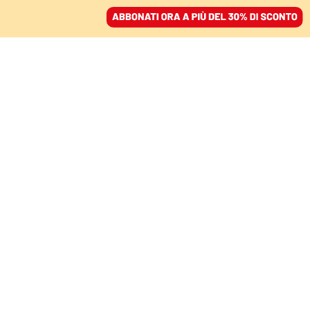
ACCEDI
SFOGLIA IL GIORNALE
/
ABBONATI
MONDO
Tutti parlano dei latinos,
ma nessuno racconta
chi sono davvero
RAFFAELE NOCERA
21 dicembre 2020 • 14:00
Aggiornato, 21 dicembre 2020 • 17:33