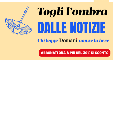
ACCEDI
SFOGLIA IL GIORNALE
/
ABBONATI
ALLARME PER LE MANOVRE NUCLEARI RUSSE
Casse vuote e lo smacco