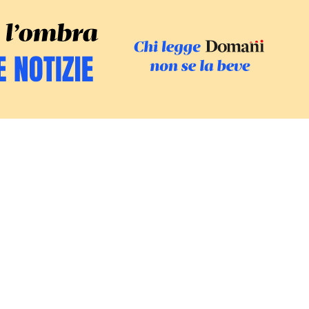
SFOGLIA IL GI
SOSTIENI LE INCHIESTE
/
PODC
Europa
Mondo
Fatti
Ambiente
Economia
Giustizia