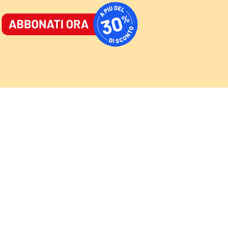
ORNALE
/
ACCEDI
ABBONATI
AST
/
NEWSLETTER
Cultura
Sport
Video
Speciali