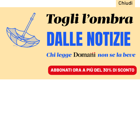
ACCEDI
SFOGLIA IL GIORNALE
/
ABBONATI
DOMANI
Quelle richieste al boss