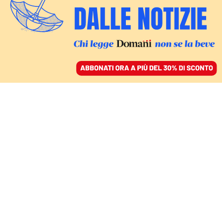
ACCEDI
SFOGLIA IL GIORNALE
/
ABBONATI
FATTI
Sistema Verdini: così
Salvini lascia al suo
posto il manager Anas