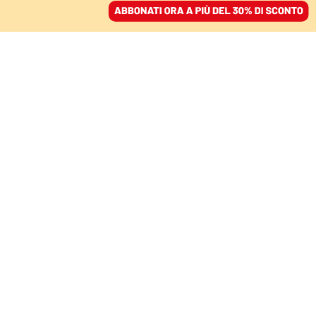
ACCEDI
SFOGLIA IL GIORNALE
/
ABBONATI
INTERVISTA – DA DOMANI VIA AI PLAYOFF SCUDETTO DI
BASKET
La Virtus Bologna di
Diouf punta allo
scudetto bis: «Qui ho
imparato a vincere»
GIORGIO BURREDDU
16 maggio 2026 • 07:00