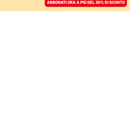
ACCEDI
SFOGLIA IL GIORNALE
/
ABBONATI
ZERO DONNE PRESIDENTI FEDERALI
Come finisce una
leadership femminile:
l’immutabilità dello
sport italiano
ANTONELLA BELLUTTI
27 aprile 2026 • 07:00