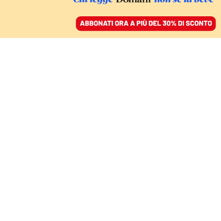
ACCEDI
SFOGLIA IL GIORNALE
/
ABBONATI
ALCUNE VITE MERITANO PIÙ INVESTIMENTO DI ALTRE?
Non tutte le medaglie
azzurre sono uguali: il
caso dei premi per gli
atleti paralimpici
ANTONELLA BELLUTTI