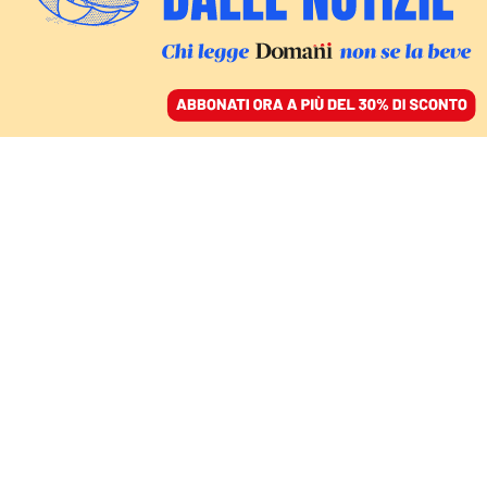
ACCEDI
SFOGLIA IL GIORNALE
/
ABBONATI
GLI AUSTRALIAN OPEN
Un corpo all’altezza del
suo tennis: la sfida per
Musetti non è il ranking
PIERO VALESIO