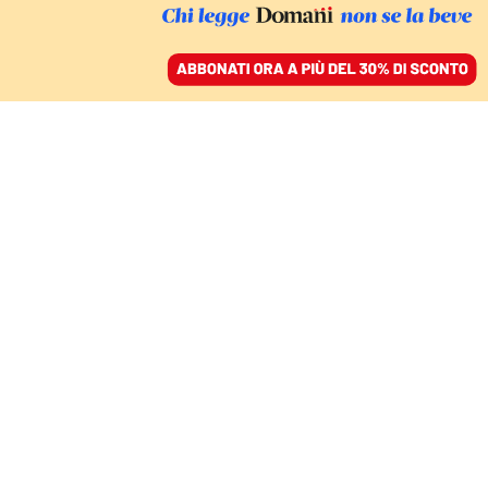
ACCEDI
SFOGLIA IL GIORNALE
/
ABBONATI
SPORT
Show in stile NFL e una
nazionale che convince:
gli americani si sono
innamorati del calcio
MARIA MICHELA D’ALESSANDRO