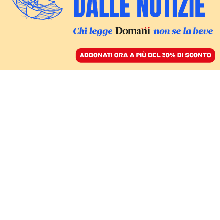
ACCEDI
SFOGLIA IL GIORNALE
/
ABBONATI
A WIMBLEDON IL DIBATTITO SUL FUTURO DELLA DISCIPLINA
Se la lentezza è
bellezza: il tennis come
scuola di attesa e
resistenza