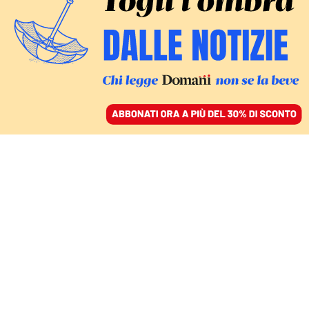
ACCEDI
SFOGLIA IL GIORNALE
/
ABBONATI
TRA RIVALITÀ COI COLLEGHI E ASPETTATIVE DI STAMPA E
TIFOSI
Tennis e salute mentale,
i campioni e l’urgenza