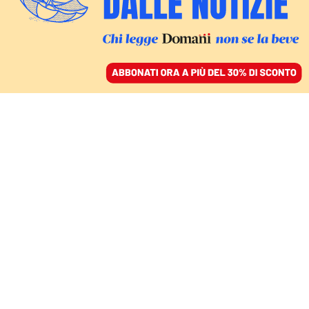
ACCEDI
SFOGLIA IL GIORNALE
/
ABBONATI
ASCESA E CADUTA DEL PATRON DEL CLUB, ESCLUSO
DALLA SERIE A DI BASKET
Trapani, il tramonto
dell’impero di Antonini:
i rapporti con gli