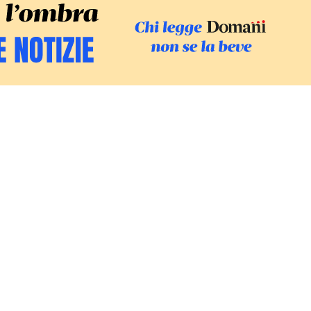
SFOGLIA IL GI
SOSTIENI LE INCHIESTE
/
PODC
Europa
Mondo
Fatti
Ambiente
Economia
Giustizia