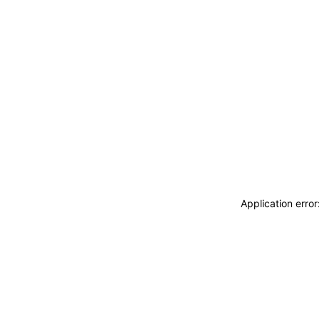
ACCEDI
ABBONATI
CERCA
Application erro