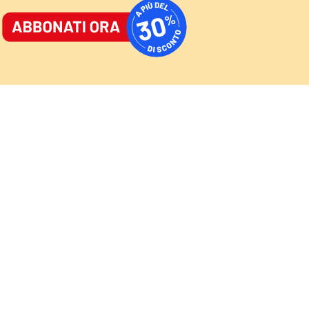
ORNALE
/
ACCEDI
ABBONATI
AST
/
NEWSLETTER
Cultura
Sport
Video
Speciali