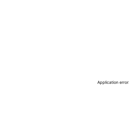
ACCEDI
ABBONATI
CERCA
Application erro