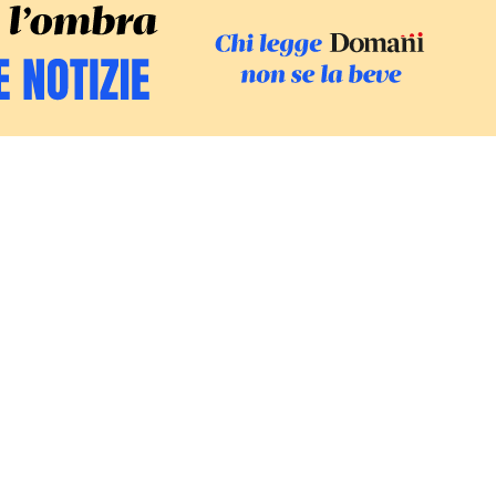
SFOGLIA IL GI
SOSTIENI LE INCHIESTE
/
PODC
Europa
Mondo
Fatti
Ambiente
Economia
Giustizia