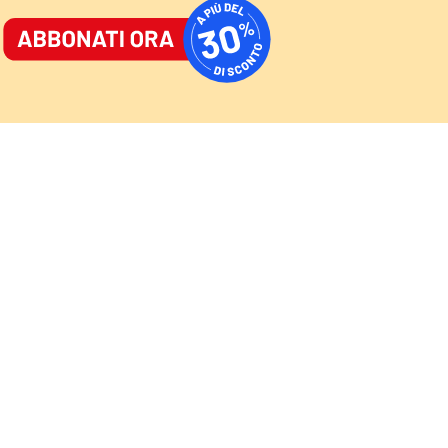
ORNALE
/
ACCEDI
ABBONATI
AST
/
NEWSLETTER
Cultura
Sport
Video
Speciali