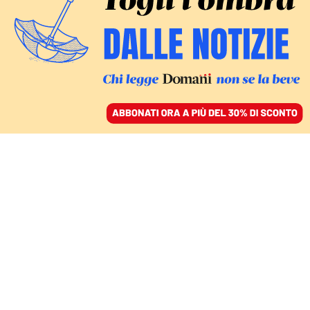
ACCEDI
SFOGLIA IL GIORNALE
/
ABBONATI
TECNOLOGIA
Criptovalute, ecco le
accuse degli Stati Uniti