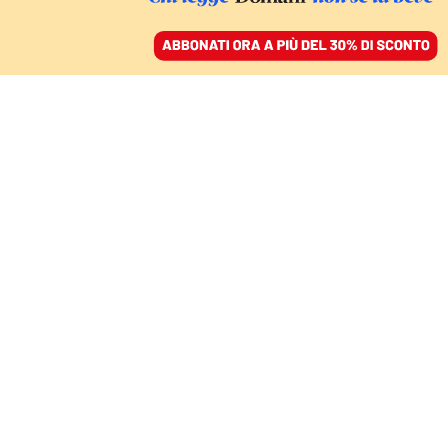
ACCEDI
SFOGLIA IL GIORNALE
/
ABBONATI
TECNOLOGIA
Non ho l’età per andare
sui social. Ma il divieto
d’accesso è una chimera
ANDREA DANIELE SIGNORELLI
07 giugno 2023 • 20:32