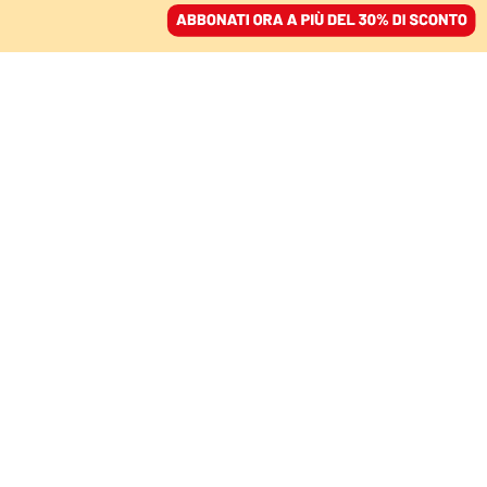
ACCEDI
SFOGLIA IL GIORNALE
/
ABBONATI
LA SETTIMANA DELLA SCIENZA
Gli obiettivi degli
accordi di Parigi sono
ormai fuori dalla nostra
portata
LUIGI BIGNAMI
06 ottobre 2024 • 18:08