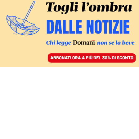
ACCEDI
SFOGLIA IL GIORNALE
/
ABBONATI
AMBIENTE
I Fridays for future in
piazza. In 35 città