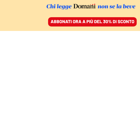
ACCEDI
SFOGLIA IL GIORNALE
/
ABBONATI
AMBIENTE
Le sparate sul clima di
Trump: i media non
fanno fact checking
FERDINANDO COTUGNO
16 marzo 2025 • 19:57