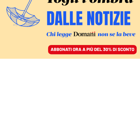
ACCEDI
SFOGLIA IL GIORNALE
/
ABBONATI
AMBIENTE
Sci senza neve e
maratone all’alba. Lo