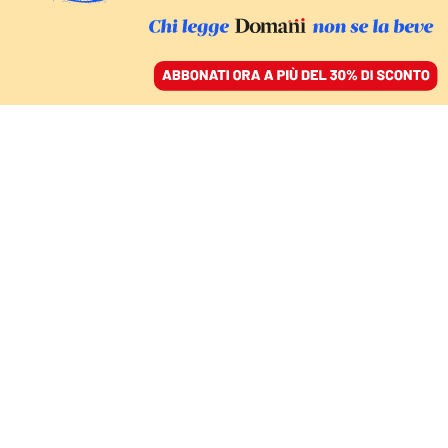
ACCEDI
SFOGLIA IL GIORNALE
/
ABBONATI
ESCLUSIVO
Caso Pozzolo, che cosa
faceva la scorta mentre
Delmastro fumava?
NELLO TROCCHIA
22 febbraio 2024 • 19:34