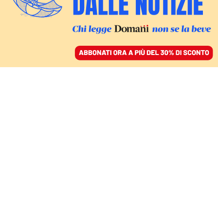
ACCEDI
SFOGLIA IL GIORNALE
/
ABBONATI
ECONOMIA
Auto, ecco il piano di
Urso per frenare il
Green deal. Ma in
Europa la strada è in