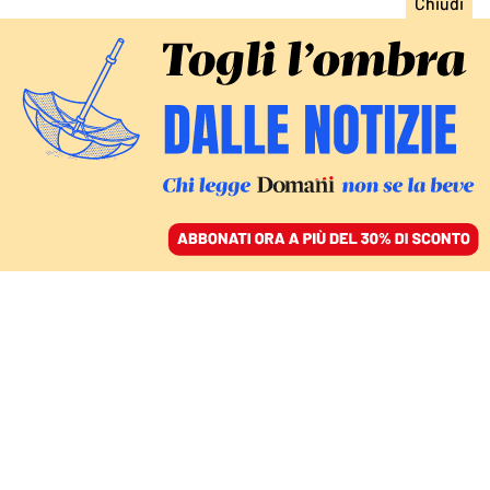
ACCEDI
SFOGLIA IL GIORNALE
/
ABBONATI
PERCHÉ NULLA CAMBI
Il patto scellerato fra