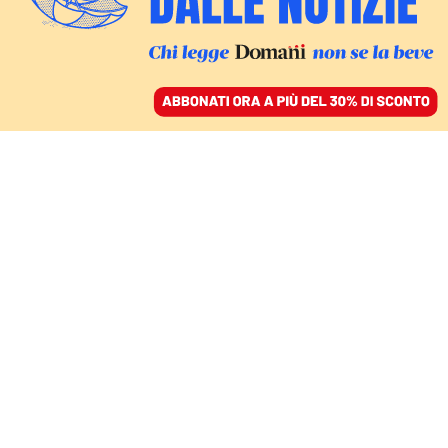
ACCEDI
SFOGLIA IL GIORNALE
/
ABBONATI
ECONOMIA
Mai come ora ci
servono delle Autorità
indipendenti