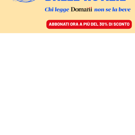
ACCEDI
SFOGLIA IL GIORNALE
/
ABBONATI
L’ENNESIMA RICAPITALIZZAZIONE
Mps convince le banche
sull’aumento di capitale
La grana passa a Meloni
GIOVANNA FAGGIONATO