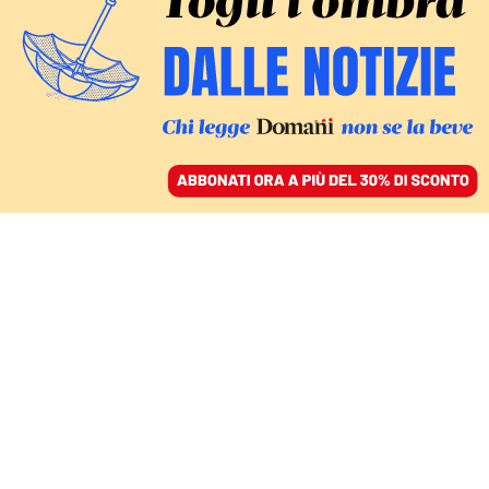
ACCEDI
SFOGLIA IL GIORNALE
/
ABBONATI
ECONOMIA
La controfferta di Intesa
per Mps, Opas da oltre