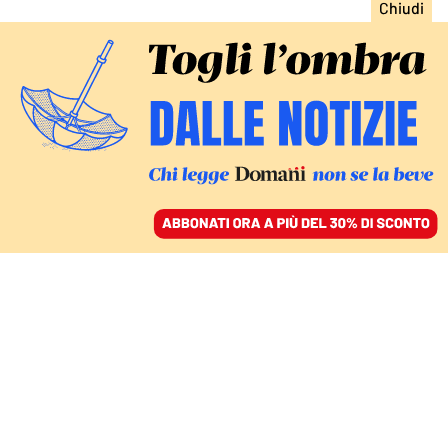
ACCEDI
SFOGLIA IL GIORNALE
/
ABBONATI
LA MANOVRA
Se il 5x1000 finisce allo