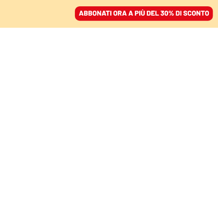
ACCEDI
SFOGLIA IL GIORNALE
/
ABBONATI
FATTI
“1974. La Strage di
Brescia”. Il
documentario degli
studenti del Dams alla
mostra di Venezia
FLAVIA BEVILACQUA