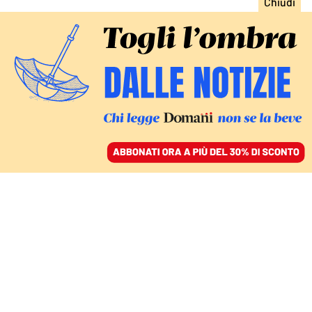
ACCEDI
SFOGLIA IL GIORNALE
/
ABBONATI
FATTI
«Accoglienza negata»,