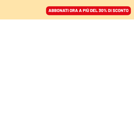
ACCEDI
SFOGLIA IL GIORNALE
/
ABBONATI
DALLA VECCHIA COMPAGNIA A ITA
L’ultimo volo Alitalia
lascia dietro una scia di
13 miliardi sprecati
DANIELE MARTINI
14 ottobre 2021 • 20:47