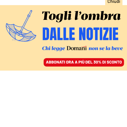
ACCEDI
SFOGLIA IL GIORNALE
/
ABBONATI
FATTI
«Bisteccheria d’Italia», il