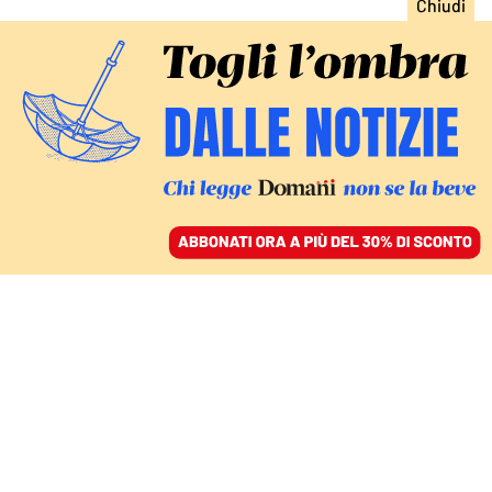
ACCEDI
SFOGLIA IL GIORNALE
/
ABBONATI
DA UN’IDEA DI ATTILIO BOLZONI
Capaci 1992, cambia la