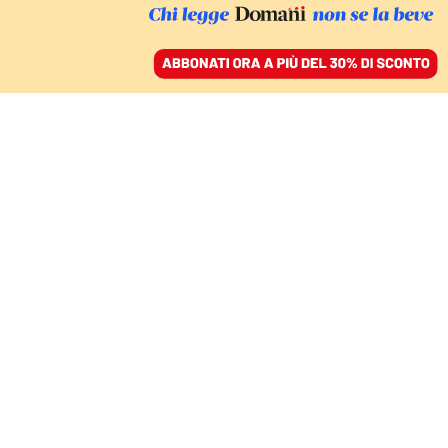
ACCEDI
SFOGLIA IL GIORNALE
/
ABBONATI
UOMINI SOLI
Delitto politico? Delitto
mafioso? I mandanti
sono sempre invisibili
TRATTO DAL LIBRO "UOMINI SOLI", DI
ATTILIO BOLZONI
15 maggio 2022 • 19:00