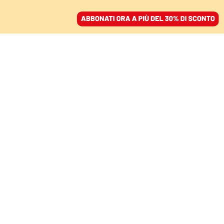
ACCEDI
SFOGLIA IL GIORNALE
/
ABBONATI
LE VITTIME INNOCENTI DI MAFIA
Celestino, un testimone
scomodo rimasto senza
giustizia
CHIARA CANU - ASSOCIAZIONE COSA
VOSTRA
22 marzo 2022 • 19:00