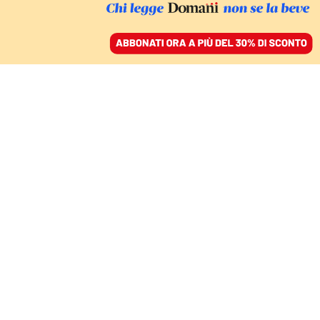
ACCEDI
SFOGLIA IL GIORNALE
/
ABBONATI
FATTI
Bologna, i tassisti
battono il comune: il Tar
annulla il limite dei 30
chilometri all’ora
REDAZIONE