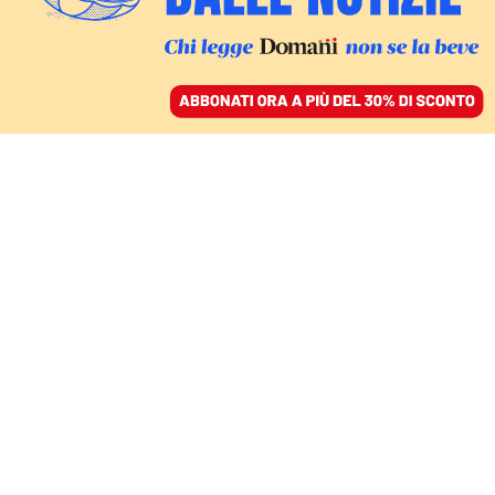
ACCEDI
SFOGLIA IL GIORNALE
/
ABBONATI
GLI ARRESTI
Camorra, a Napoli gli
ospedali sono in mano
ai clan
NELLO TROCCHIA