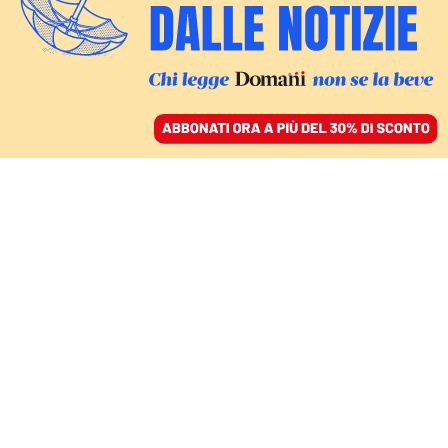
ACCEDI
SFOGLIA IL GIORNALE
/
ABBONATI
FATTI
Così la finanza ha
avvisato la Guardia
costiera, gli atti