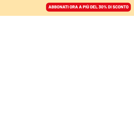
ACCEDI
SFOGLIA IL GIORNALE
/
ABBONATI
FATTI
Caso Cospito, l’avvocato
vuole fare ricorso alla
Cedu
01 marzo 2023 • 18:59
Segui Domani su Google