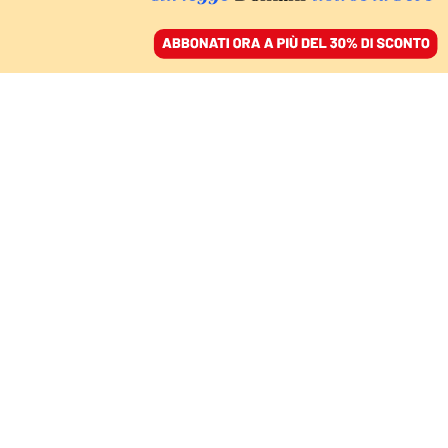
ACCEDI
SFOGLIA IL GIORNALE
/
ABBONATI
IL FUTURO È ADESSO
Segui l’evento di
Domani a Roma
05 novembre 2024 • 11:34
Aggiornato, 05 novembre 2024 • 20:28
Segui Domani su Google