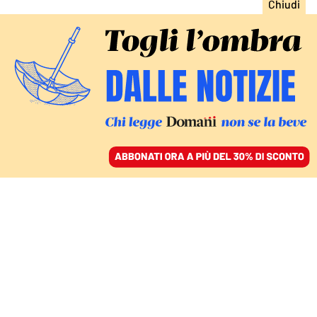
ACCEDI
SFOGLIA IL GIORNALE
/
ABBONATI
FATTI
Garlasco, i pm: «Sempio